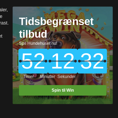
ler,
re
Tidsbegrænset
rast.
tilbud
et
Spil Hundehuset nu!
52
12
30
Timer
Minutter
Sekunder
Spin til Win