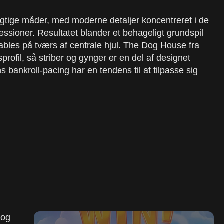
igtige måder, med moderne detaljer koncentreret i de
sessioner. Resultatet blander et behageligt grundspil
tables på tværs af centrale hjul. The Dog House fra
rofil, så striber og gynger er en del af designet
s bankroll-pacing har en tendens til at tilpasse sig
 og