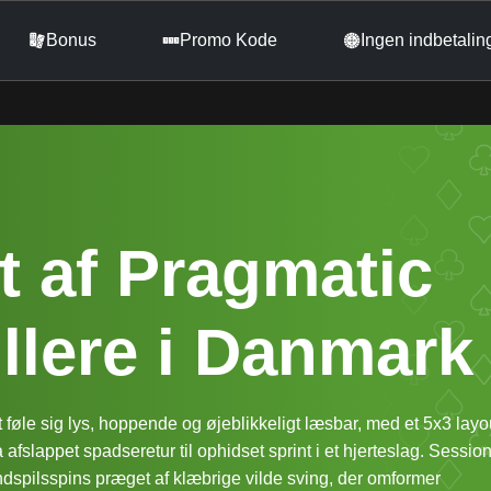
Bonus
Promo Kode
Ingen indbetali
 af Pragmatic
illere i Danmark
øle sig lys, hoppende og øjeblikkeligt læsbar, med et 5x3 layo
a afslappet spadseretur til ophidset sprint i et hjerteslag. Sessio
ndspilsspins præget af klæbrige vilde sving, der omformer