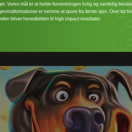
ger. Vores mål er at holde forventningen livlig og samtidig bevar
evinstformationer er nemme at spore fra første spin. Over tid fa
unden bliver hovedkilden til high impact-resultater.