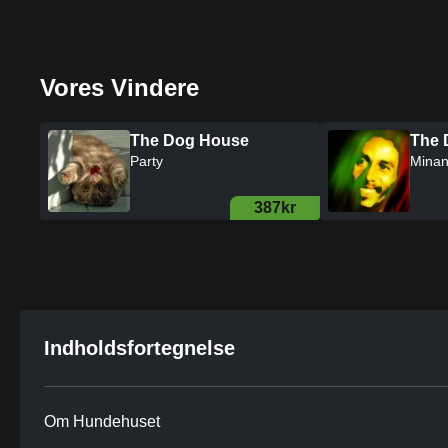
Vores Vindere
The Dog House
The 
Stiletto
Party
248kr
Indholdsfortegnelse
Om Hundehuset