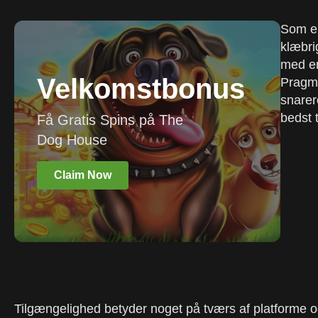
Som en
klæbri
med en
Velkomstbonus
Pragma
snarer
bedst 
Få Gratis Spins på The
Dog House
Claim Now
Tilgængelighed betyder noget på tværs af platforme og