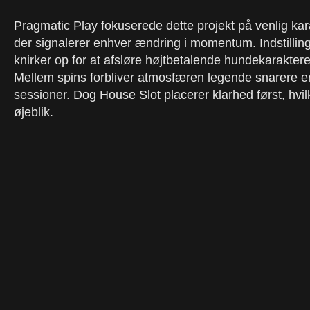
Pragmatic Play fokuserede dette projekt på venlig k
der signalerer enhver ændring i momentum. Indstilling
knirker op for at afsløre højtbetalende hundekaraktere
Mellem spins forbliver atmosfæren legende snarere en
sessioner. Dog House Slot placerer klarhed først, hvilket
øjeblik.