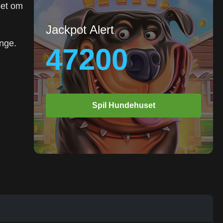
set om
Jackpot Alert
ynge.
47200
Spil Hundehuset